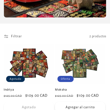
Filtrar
2 productos
Agotado
Oferta
Indriya
Moksha
Precio
Precio
$109.00 CAD
Precio
Precio
$109.00 CAD
$125.00 CAD
$125.00 CAD
habitual
de
habitual
de
Agotado
Agregar al carrito
oferta
oferta