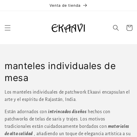
Ir
Venta de tienda
directamente
al contenido
Carrito
C
manteles individuales de
o
mesa
l
Los manteles individuales de patchwork Ekaavi encapsulan el
e
arte y el espíritu de Rajastán, India.
c
Están adornados con
intrincados diseños
hechos con
patchworks de telas de saris y trajes. Los motivos
c
tradicionales están cuidadosamente bordados con
materiales
de alta calidad
, añadiendo un toque de elegancia artística a su